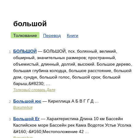
большой
Толкование
Перевод
Книги
БОЛЬШОЙ
— БОЛЬШОЙ, пск. боляхный, великий,
1
обширный, значительных размеров; пространный,
объемистый, длинный, долгий, высокий. Большое дерево,
большая глубина колодца, большое расстояние, большой
дом, сундук, большой голос, большой срок; большой
барыш,&#8230; …
Толковый словарь Даля
Большой юс
— Кириллица А Б В Г Ґ Д …
2
Википедия
Большой Ег
— Характеристика Длина 10 км Бассейн
3
Каспийское море Бассейн рек Кама Водоток Устье Усолка
&#160;·&#160;Местоположение 42 …