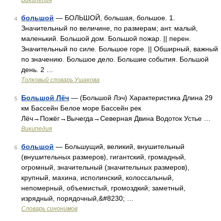
Википедия
большой
— БОЛЬШОЙ, большая, большое. 1.
4
Значительный по величине, по размерам; ант. малый,
маленький. Большой дом. Большой пожар. || перен.
Значительный по силе. Большое горе. || Обширный, важный
по значению. Большое дело. Большие события. Большой
день. 2 …
Толковый словарь Ушакова
Большой Лёч
— (Большой Лэч) Характеристика Длина 29
5
км Бассейн Белое море Бассейн рек
Лёч→Пожёг→Вычегда→Северная Двина Водоток Устье …
Википедия
большой
— Большущий, великий, внушительный
6
(внушительных размеров), гигантский, громадный,
огромный, значительный (значительных размеров),
крупный, махина, исполинский, колоссальный,
непомерный, объемистый, громоздкий; заметный,
изрядный, порядочный,&#8230; …
Словарь синонимов