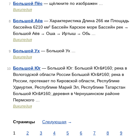
Большой Пёс
— щёлкните по изображен …
7
Википедия
Большой Аёв
— Характеристика Длина 266 км Площадь
8
бассейна 6210 км² Бассейн Карское море Бассейн рек →
Большой Аёв → Оша → Иртыш → Обь …
Википедия
Большой Ух
— Большой Ух …
9
Википедия
Большой Юг
— Большой Юг: Большой Юг&#160; река в
10
Вологодской области России Большой Юг&#160; река в
России, протекает по Кировской области, Республике
Удмуртия, Республике Марий Эл, Республике Татарстан
Большой Юг&#160; деревня в Чернушинском районе
Пермского …
Википедия
Страницы
Следующая
→
1
2
3
4
5
6
7
8
9